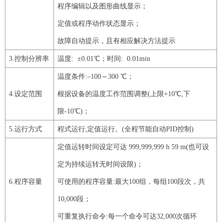
程序编辑以及图形曲线显示；
定值或程序动作状态显示；
故障自动提示，且有相应解决方法提示
3
.控制分辨率
温度: ±
0
.
01
℃；时间:
0
.
01min
温度条件
:–
100
～
300
℃；
4
.设定范围
根据设备的温度工作范围调整
(上限+
10
℃,下
限-
10
℃)；
5
.运行方式
程式运行
,定值运行。(全程节能自动
PID
控制
)
定值运转时间设定可达
999
,
999
,
999
h
59
m
(也可设
定为持续运转无时间设限)；
6
.程序容量
可使用的程序容量
:最大
100
组，每组
100
段次，共
10
,
000
段；
可重复执行命令
:每一个命令可达
32
,
000
次循环