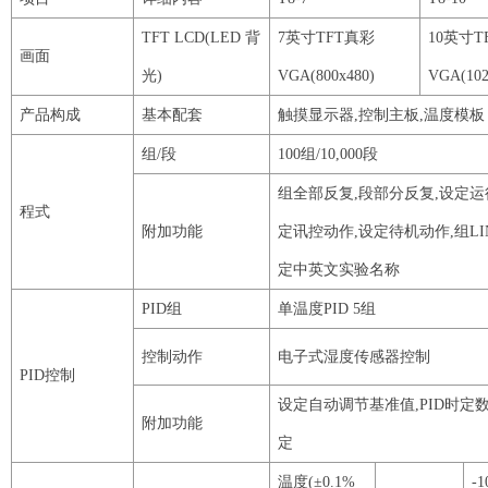
TFT
LCD
(
LED
背
7
英寸
TFT
真彩
10
英寸
T
画面
光
)
VGA
(
800x480
)
VGA
(
10
产品构成
基本配套
触摸显示器
,控制主板,温度模板
组
/段
100
组
/
10
,
000
段
组全部反复
,段部分反复,设定运
程式
附加功能
定讯控动作,设定待机动作,组
L
定中英文实验名称
PID
组
单温度
PID
5
组
控制动作
电子式湿度传感器控制
PID
控制
设定自动调节基准值
,
PID
时定
附加功能
定
温度
(±
0
.
1
%
-
1