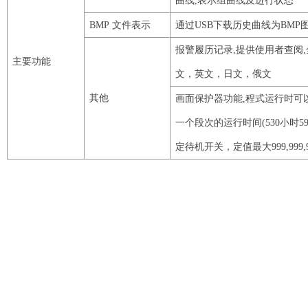
曲线,表示组曲线及进行状态
BMP
文件表示
通过
USB
下载历史曲线为
BMP
报警履历记录
,提供使用者查阅
主要功能
文，英文，日文，俄文
其他
画面保护器功能
,程式运行时可
一个段次的运行时间(
530
小时
5
定待机开关，定值最大
999
,
999
,