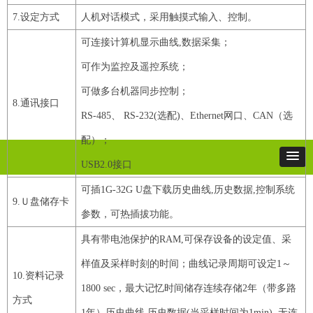
7
.设定方式
人机对话模式，采用触摸式输入、控制。
可连接计算机显示曲线
,数据采集；
可作为监控及遥控系统；
可做多台机器同步控制；
8
.通讯接口
RS
-
485
、
RS
-
232
(选配)、
Ethernet
网口、
CAN
（选
配）；
USB2
.
0
接口
可插
1G
-
32G
U
盘下载历史曲线
,历史数据,控制系统
9
.
Ｕ
盘储存卡
参数，可热插拔功能。
具有带电池保护的
RAM
,可保存设备的设定值、采
样值及采样时刻的时间；曲线记录周期可设定
1
～
10
.资料记录
1800
sec
，最大记忆时间储存连续存储
2
年（带多路
方式
1
年）
历史曲线
,历史数据(当采样时间为
1min
),
无连