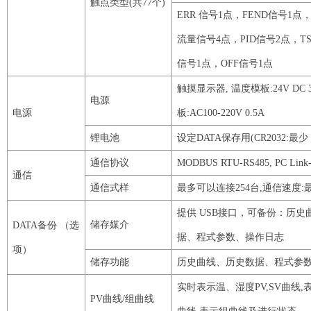
触点类型
(共
77
个
)
ERR
信号
1
点，
FEND
信号
1
点
流量信号
4
点，
PID
信号
2
点，
T
信号
1
点，
OFF
信号
1
点
触摸显示器
, 温度模板:
24V
DC
电源
电源
板:
AC100
-
220V
0
.
5A
锂电池
设定
DATA
保存用
(
CR2032
:最
通信协议
MODBUS
RTU
-
RS485
,
PC
Link
通信
通信式样
最多可以连接
254
台
,通信速度:
提供
USB
接口，可备份：历史
储存媒介
DATA
备份
（选
据、程式参数、操作日志
项）
储存功能
历史曲线、历史数据、程式参
实时表示温、湿度
PV
,
SV
曲线
,
PV
曲线
/组曲线