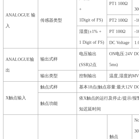
PT1
100
Ω
+
30
ANALOGUE
输
1Digit
of
FS
)
传感器类型
PT2
100
Ω
-
1
入
湿度
(±
1
% +
PT
100
Ω
-
1
1
Digit
of
FS
)
DC
Voltage
1
.
电压输出
ON
电压
:
24V
D
输出式样
ANALOGUE
输
(
SSR
)
2
点
5ms
)
出
输出类型
控制输出
温度
,湿度的
M
触点式样
基本
18
点
(触点容量:最大
12V
D
X
触点输入
依
X
触点的运行及停止
/
提示
/报
触点功能
知迟延时间
No
3
触点