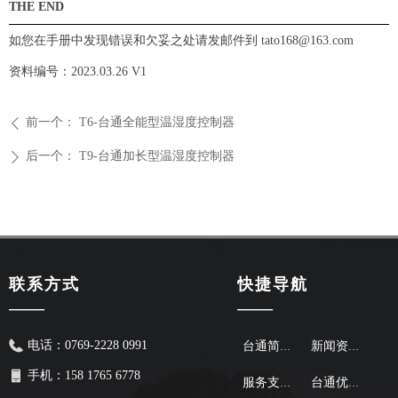
THE
END
如您在手册中发现错误和欠妥之处请发邮件到
tato168
@
163
.
com
资料编号：
2023
.
03
.
26
V1
前一个：
T6-台通全能型温湿度控制器
ꄴ
后一个：
T9-台通加长型温湿度控制器
ꄲ
联系方式
快捷导航
——
——
电话：
0769-2228 0991
台通简介
新闻资讯
手机：
158 1765 6778
服务支持
台通优势