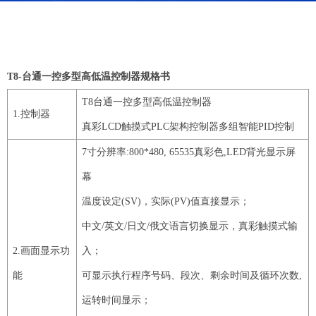
T8-
台通一控多型高低温控制器规格书
T8
台通一控多型高低温控制器
1
.控制器
真彩
LCD
触摸式
PLC
架构控制器多组智能
PID
控制
7
寸分辨率
:
800
*
480
,
65535
真彩色
,
LED
背光显示屏
幕
温度设定
(
SV
)，实际(
PV
)值直接显示；
中文
/英文/日文/俄文语言切换显示，真彩触摸式输
2
.画面显示功
入；
能
可显示执行程序号码、段次、剩余时间及循环次数
,
运转时间显示；