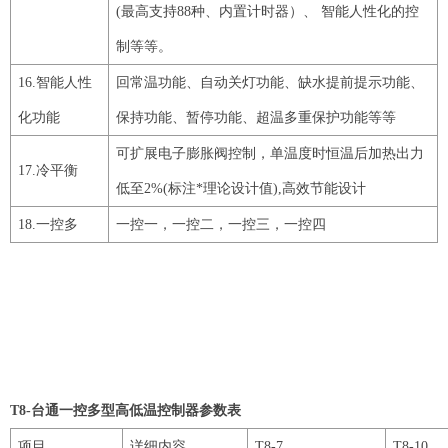
(最高支持88种、
内置计时器）、
智能人性化的控
制等等。
16
.智能人性
回常温功能、自动关灯功能、缺水提前提示功能、
化功能
保持功能、暂停功能、超温多重保护功能等等
可扩展电子膨胀阀控制，
单温度时
恒温后加热出力
17
.冷平衡
低至2%(标注*理论设计值)
,高效节能设计
18
.一控多
一控一，一控二，一控三，一控四
T8-
台通一控多型高低温控制器参数表
项目
详细内容
T8
-
7
T8
-
10