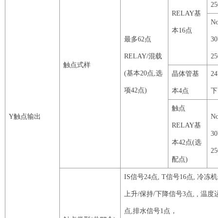
2
RELAY
基
No
本
16
点
最多
62
点
3
RELAY
/混载
2
触点式样
(基本
20
点
,选
晶体管基
2
项
42
点
)
本
4
点
下
触点
Y
触点输出
No
RELAY
基
3
本
42
点
(选
2
配点)
IS
信号
24
点
,
T
信号
16
点
, 冷冻
上升/保持/下降信号
3
点
, , 温度
点
,排水信号
1
点，