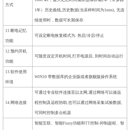
方式
1
年）
历史曲线
,历史数据(当采样时间为
1min
),
无连
续使用时，数据可长期保存.
11
.断电记忆
可设定断电恢复模式为
:
热启
/冷启/停止
功能
12
.预约开机
可随意设定开机时间
,打开电源后,
到时间自动运行
功能
13
.软件使用
WIN10 带数据库的企业版或者旗舰版操作系统
环境
可通过专业软件连接至以太网
,通过网络可以做远
14
.网络连接
程控制及远程协助,也可以通过网络采集试验数据,
可同时控制多台机器
智能互联、智能
Fuzzy
功能和TT控制-抑制超程、智