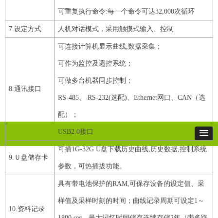
可重复执行命令
:每一个命令可达
32,000
次循环
7
.设定方式
人机对话模式，采用触摸式输入、控制
可连接计算机显示曲线
,数据采集；
可作为监控及遥控系统；
可做多台机器同步控制；
8
.通讯接口
RS
-
485
、
RS
-
232
(选配)、
Ethernet
网口、
CAN
（选
配）；
USB2
.
0
接口
可插
1G
-
32G
U
盘下载历史曲线
,历史数据,控制系统
9
.
Ｕ
盘储存卡
参数，可热插拔功能。
具有带电池保护的
RAM
,可保存设备的设定值、采
样值及采样时刻的时间；曲线记录周期可设定
1
～
10
.资料记录
1800
sec
，最大记忆时间储存连续存储
2
年（带多路