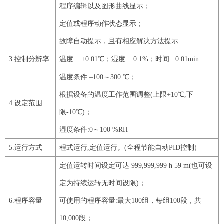
程序编辑以及图形曲线显示；
定值或程序动作状态显示；
故障自动提示，且有相应解决方法提示
3
.控制分辨率
温度: ±
0
.
01
℃；湿度:
0
.
1
%；时间:
0
.
01min
温度条件
:–
100
～
300
℃；
根据设备的温度工作范围调整
(上限+
10
℃,下
4
.设定范围
限-
10
℃)；
湿度条件
:
0
～
100
%
RH
5
.运行方式
程式运行
,定值运行。(全程节能自动
PID
控制
)
定值运转时间设定可达
999,999,999
h
59
m
(也可设
定为持续运转无时间设限)；
6
.程序容量
可使用的程序容量
:最大
100
组，每组
100
段，共
10,000
段；