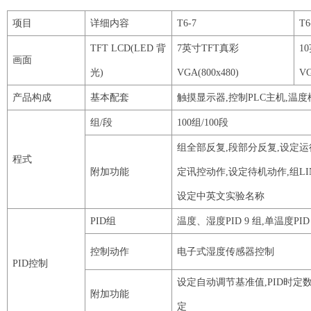
项目
详细内容
T6
-
7
T6
TFT
LCD
(
LED
背
7
英寸
TFT
真彩
10
画面
光
)
VGA
(
800x480
)
V
产品构成
基本配套
触摸显示器
,控制
PLC
主机
,温度
组
/段
100
组
/
100
段
组全部反复
,段部分反复,设定运
程式
附加功能
定讯控动作,设定待机动作,组
L
设定中英文实验名称
PID
组
温度、湿度
PID
9
组
,单温度
PID
控制动作
电子式湿度传感器控制
PID
控制
设定自动调节基准值
,
PID
时定
附加功能
定