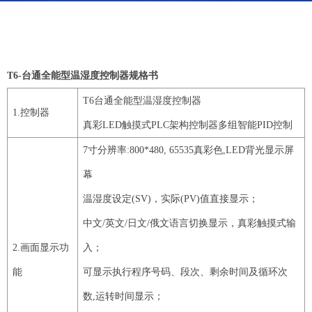
T6-
台通全能型温湿度控制器规格书
T6
台通全能型温湿度控制器
1
.控制器
真彩
LED
触摸式
PLC
架构控制器多组智能
PID
控制
7
寸分辨率
:
800
*
480
,
65535
真彩色
,
LED
背光显示屏
幕
温湿度设定
(
SV
)，实际(
PV
)值直接显示；
中文
/英
文
/日文/俄文
语言切换显示，真彩触摸式输
2
.画面显示功
入；
能
可显示执行程序号码、段次、剩余时间及循环次
数
,运转时间显示；