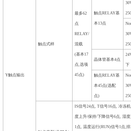
30
触点
RELAY
基
25
最多
62
本
13
点
点
No
RELAY
/
30
触点式样
混载
25
(基本
17
24
晶体管基本
4
点
点
,选项
下
45
点
)
Y
触点输出
触点
RELAY
基
No
本
45
点
(选配
30
点)
25
IS
信号
24
点
,
T
信号
16
点
, 冷冻
度上升/保持/下降信号
6
点
, 湿
1
点
, 温度运行(
RUN
)信号
1
点
,