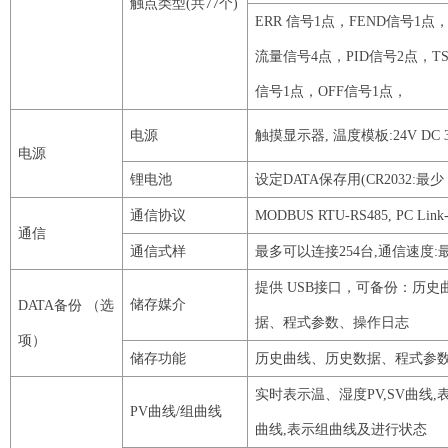
触点类型
(共
77
个
)
ERR
信号
1
点，
FEND
信号
1
点
流量信号
4
点，
PID
信号
2
点，
T
信号
1
点，
OFF
信号
1
点，
电源
触摸显示器
, 温度模板:
24V
DC
电源
锂电池
设定
DATA
保存用
(
CR2032
:最
通信协议
MODBUS
RTU
-
RS485
,
PC
Link
通信
通信式样
最多可以连接
254
台
,通信速度:
提供
USB
接口，可备份：历史
储存媒介
DATA
备份
（选
据、程式参数、操作日志
项）
储存功能
历史曲线、历史数据、程式参
实时表示温、湿度
PV
,
SV
曲线
,
PV
曲线
/组曲线
曲线,表示组曲线及进行状态