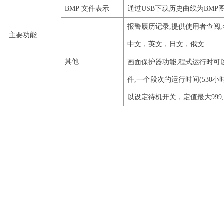
BMP
文件表示
通过
USB
下载历史曲线为
BMP
报警履历记录
,提供使用者查阅
主要功能
中文，英文，日文，俄文
其他
画面保护器功能
,程式运行时可
件,一个段次的运行时间(
530
小
以设定待机开关，定值最大
999