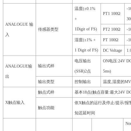
温度
(±
0
.
1
%
-
1
PT1
100
Ω
+
30
ANALOGUE
输
1Digit
of
FS
)
传感器类型
PT2
100
Ω
-
1
入
湿度
(±
1
% +
PT
100
Ω
-
1
1
Digit
of
FS
)
DC
Voltage
1
.
电压输出
ON
电压
:
24V
D
输出式样
ANALOGUE
输
(
SSR
)
2
点
5ms
)
出
输出类型
控制输出
温度
,湿度的
M
触点式样
基本
18
点
(触点容量:最大
24V
D
X
触点输入
依
X
触点
的运行及停止
/提示/报
触点功能
知迟延时间
No